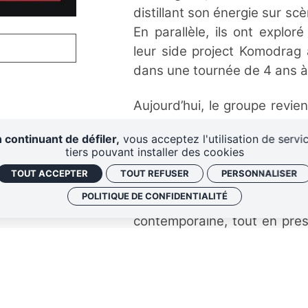
distillant son énergie sur sc
En parallèle, ils ont explo
leur side project Komodrag 
dans une tournée de 4 ans à 
Aujourd’hui, le groupe revi
empreint de plus de nuanc
 continuant de défiler,
vous acceptez l'utilisation de servi
témoigne d’une évolution mus
tiers pouvant installer des cookies
libre, il s’éloigne des con
TOUT ACCEPTER
TOUT REFUSER
PERSONNALISER
authentique. Grâce à un mé
POLITIQUE DE CONFIDENTIALITÉ
créative, ils prouvent qu
contemporaine, tout en préser
caractérisent.
Fidèles à leurs influences 
Rex, Komodor injecte une b