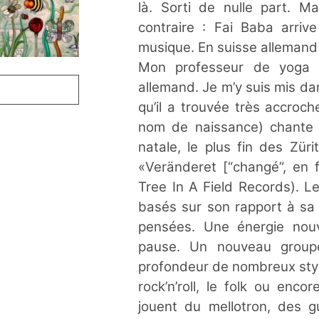
là. Sorti de nulle part. M
contraire : Fai Baba arriv
musique. En suisse allemand 
Mon professeur de yoga 
allemand. Je m’y suis mis d
qu’il a trouvée très accroc
nom de naissance) chante 
natale, le plus fin des Zür
«Veränderet [“changé”, en f
Tree In A Field Records). L
basés sur son rapport à sa 
pensées. Une énergie nouv
pause. Un nouveau groupe
profondeur de nombreux style
rock’n’roll, le folk ou enc
jouent du mellotron, des gu