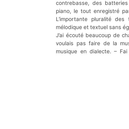
contrebasse, des batteries
piano, le tout enregistré 
L’importante pluralité de
mélodique et textuel sans ég
J’ai écouté beaucoup de cha
voulais pas faire de la mu
musique en dialecte. – Fa
capture l’essence même du 
de Fai Baba avec simplicité 
clarinette basse, joué par S
Feckel), ainsi qu’un groove 
Arno Troxler (batterie) et M
Avec eux, Fai Baba, 36 ans, 
transformation avec sa voix 
terme de « Swiss-Neo-Folk » c
de la musique débridée de ja