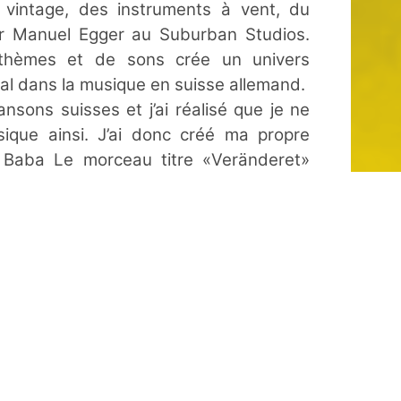
 vintage, des instruments à vent, du
par Manuel Egger au Suburban Studios.
s thèmes et de sons crée un univers
al dans la musique en suisse allemand.
nsons suisses et j’ai réalisé que je ne
sique ainsi. J’ai donc créé ma propre
i Baba Le morceau titre «Veränderet»
disque et résume le changement de vie
et ingéniosité. Un motif accrocheur à la
ha (Nik Bärtsch's Ronin & Mobile, Sha's
plein de corps de Reto Gaffuri (basse),
ike Fischer (guitare), forment la base.
chante sa
soul si particulière. Voilà pourquoi le
onvient à merveille. Il ne s’agit là plus
dis, mais du travail mûrement réfléchit