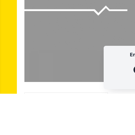
En
RADIO PFM