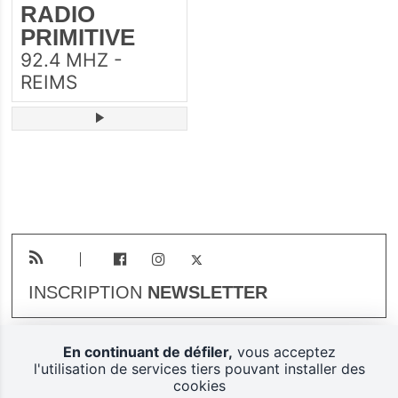
RADIO
PRIMITIVE
92.4 MHZ -
REIMS
INSCRIPTION
NEWSLETTER
En continuant de défiler,
vous acceptez
Plan du site
Mentions légales
l'utilisation de services tiers pouvant installer des
cookies
Gestion des cookies