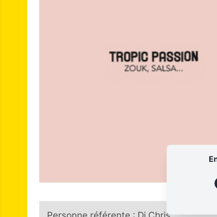
En
Personne référente : Dj Chris