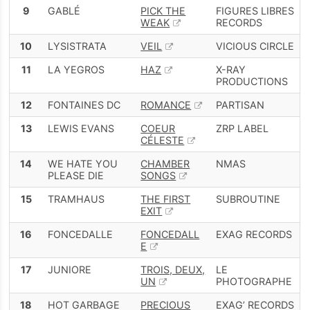
9
GABLÉ
PICK THE
FIGURES LIBRES
WEAK
RECORDS
10
LYSISTRATA
VEIL
VICIOUS CIRCLE
11
LA YEGROS
HAZ
X-RAY
PRODUCTIONS
12
FONTAINES DC
ROMANCE
PARTISAN
13
LEWIS EVANS
COEUR
ZRP LABEL
CÉLESTE
14
WE HATE YOU
CHAMBER
NMAS
PLEASE DIE
SONGS
15
TRAMHAUS
THE FIRST
SUBROUTINE
EXIT
16
FONCEDALLE
FONCEDALL
EXAG RECORDS
E
17
JUNIORE
TROIS, DEUX,
LE
UN
PHOTOGRAPHE
18
HOT GARBAGE
PRECIOUS
EXAG’ RECORDS