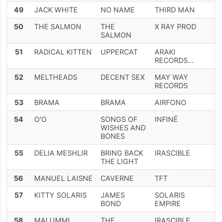
49
JACK WHITE
NO NAME
THIRD MAN
50
THE SALMON
THE
X RAY PROD
SALMON
51
RADICAL KITTEN
UPPERCAT
ARAKI
RECORDS…
52
MELTHEADS
DECENT SEX
MAY WAY
RECORDS
53
BRAMA
BRAMA
AIRFONO
54
O'O
SONGS OF
INFINÉ
WISHES AND
BONES
55
DELIA MESHLIR
BRING BACK
IRASCIBLE
THE LIGHT
56
MANUEL LAISNE
CAVERNE
TFT
57
KITTY SOLARIS
JAMES
SOLARIS
BOND
EMPIRE
58
MALUMMI
THE
IRASCIBLE