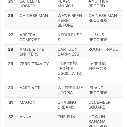
25
SATELLITE
PLAYS
ANOTHER
JOCKEY
MUSIC !
RECORD
26
CHINESE MAN
WE’VE BEEN
CHINESE MAN
HERE
RECORDS
BEFORE
27
ABSTRAL
NEBULEUSE
HUMUS
COMPOST
S
RECORDS
28
AMYL & THE
CARTOON
ROUGH TRADE
SNIFFERS
DARKNESS
29
ZERO GR4VITY
UNE TRÈS
JARRING
LÉGÈRE
EFFECTS
OSCILLATIO
N
30
YARD ACT
WHERE’S MY
ISLAND
UTOPIA
RECORDS
31
MAGON
CHASING
DECEMBER
DREAMS
SQUARE
32
ANNA
THE FUN
HOWLIN
BANANA
RECORDS