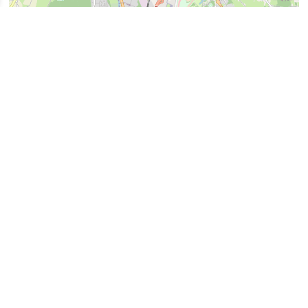
Leaflet
| données © OpenStreetMap/ODbL - rendu OSM org