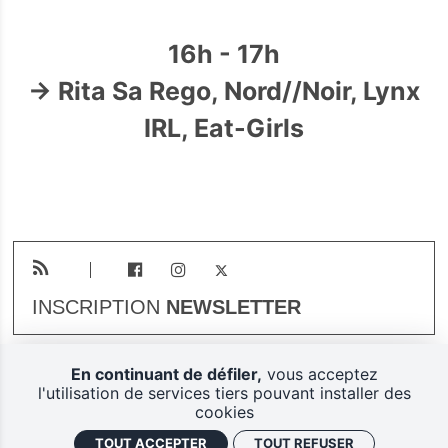
16h - 17h
→ Rita Sa Rego, Nord//Noir, Lynx
IRL, Eat-Girls
INSCRIPTION
NEWSLETTER
En continuant de défiler,
vous acceptez
Plan du site
Mentions légales
l'utilisation de services tiers pouvant installer des
cookies
Gestion des cookies
TOUT ACCEPTER
TOUT REFUSER
Politique de confidentialité