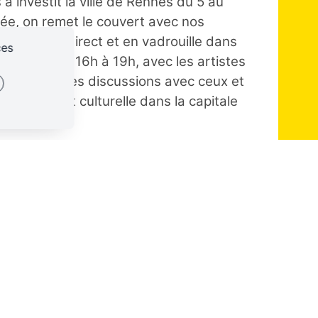
 a investit la ville de Rennes du 5 au
e, on remet le couvert avec nos
iplex ?) en direct et en vadrouille dans
ces
e direct, de 16h à 19h, avec les artistes
 mais aussi des discussions avec ceux et
e musicale et culturelle dans la capitale
rge Ka (live), Crenoka, Lila Ehja, Grand
N'Zeng, Fauna Nova, Tedaak, Eat-girls