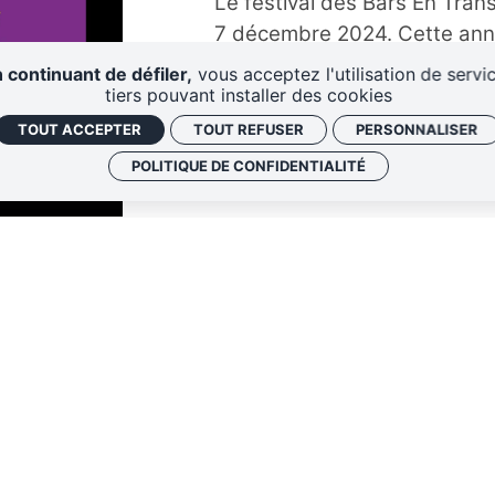
Le festival des Bars En Trans
7 décembre 2024. Cette anné
duplex (et pourquoi pas un tr
 continuant de défiler,
vous acceptez l'utilisation de servi
les rues de Rennes. 3 jours d
tiers pouvant installer des cookies
de l'édition 2024, des lives,
TOUT ACCEPTER
TOUT REFUSER
PERSONNALISER
celles qui font vibrer la scèn
POLITIQUE DE CONFIDENTIALITÉ
bretonne.
Vendredi
16h > 19h
Invité·es : Mick Strauss, Geo
Eugene, Telepagaille, Thea, 