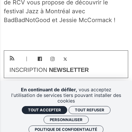
de RCV vous propose de découvrir le
festival Jazz à Montréal avec
BadBadNotGood et Jessie McCormack !
INSCRIPTION
NEWSLETTER
En continuant de défiler,
vous acceptez
Plan du site
Mentions légales
l'utilisation de services tiers pouvant installer des
cookies
Gestion des cookies
TOUT ACCEPTER
TOUT REFUSER
Politique de confidentialité
PERSONNALISER
Ferarock.org, une réalisation
POLITIQUE DE CONFIDENTIALITÉ