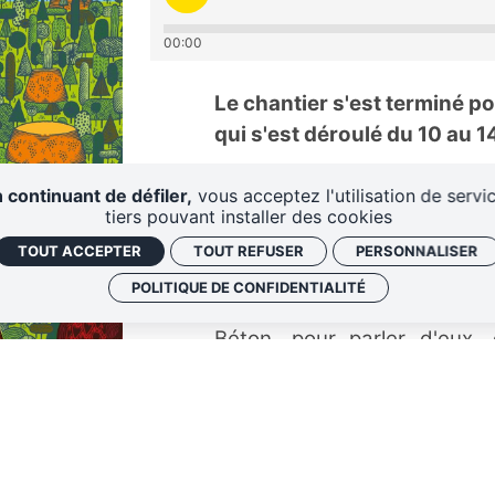
00:00
Le chantier s'est terminé p
qui s'est déroulé du 10 au 1
Sous l'invitation de Radio B
 continuant de défiler,
vous acceptez l'utilisation de servi
tiers pouvant installer des cookies
Mutine et l'équipe de la Fer
plateau radio en direct du fe
TOUT ACCEPTER
TOUT REFUSER
PERSONNALISER
POLITIQUE DE CONFIDENTIALITÉ
Pendant cinq jours, les art
Béton, pour parler d'eux, 
d'autres choses qu'on vous 
les podcasts des émissions.
Mercredi 11/06 :
→ Invité.es : Jeanne To, Flora