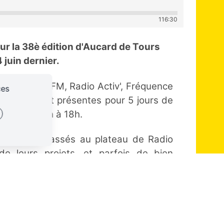
116:30
our la 38è édition d'Aucard de Tours
4 juin dernier.
éton, Beaub FM, Radio Activ', Fréquence
ces
arock étaient présentes pour 5 jours de
stival de 16h à 18h.
istes sont passés au plateau de Radio
de leurs projets, et parfois de bien
laisse découvrir ou re-découvrir dans
l Records, Enzo Pétillault, Chalk,