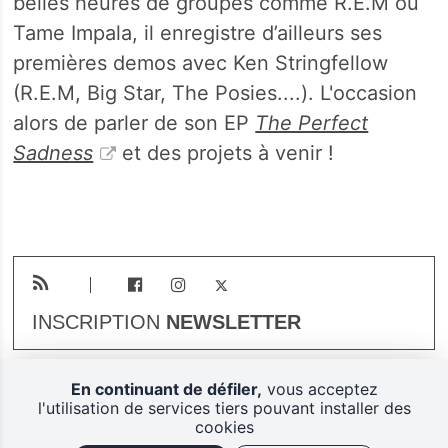
belles heures de groupes comme R.E.M ou
Tame Impala, il enregistre d’ailleurs ses
premières demos avec Ken Stringfellow
(R.E.M, Big Star, The Posies....). L'occasion
alors de parler de son EP
The Perfect
Sadness
et des projets à venir !
INSCRIPTION
NEWSLETTER
En continuant de défiler,
vous acceptez
Plan du site
Mentions légales
l'utilisation de services tiers pouvant installer des
cookies
Gestion des cookies