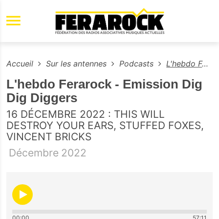
Aller au contenu principal
Accueil
Sur les antennes
Podcasts
L'hebdo Ferarock - Emission Dig Dig Diggers
L'hebdo Ferarock - Emission Dig
Dig Diggers
16 DÉCEMBRE 2022 : THIS WILL
DESTROY YOUR EARS, STUFFED FOXES,
VINCENT BRICKS
Décembre
2022
00:00
57:11