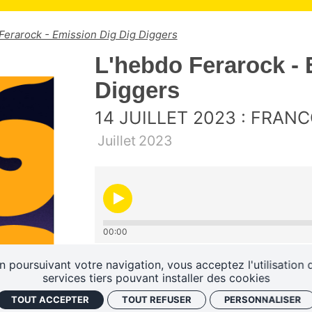
Ferarock - Emission Dig Dig Diggers
L'hebdo Ferarock - 
Diggers
14 JUILLET 2023 : FRA
Juillet
2023
00:00
n poursuivant votre navigation, vous acceptez l'utilisation 
Vous écoutez Dig Dig Diggers
services tiers pouvant installer des cookies
TOUT ACCEPTER
TOUT REFUSER
PERSONNALISER
Cette semaine Jordane de
R