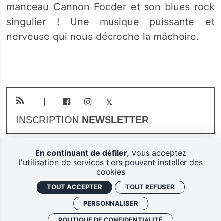
manceau Cannon Fodder et son blues rock
singulier ! Une musique puissante et
nerveuse qui nous décroche la mâchoire.
INSCRIPTION
NEWSLETTER
En continuant de défiler,
vous acceptez
Plan du site
Mentions légales
l'utilisation de services tiers pouvant installer des
cookies
Gestion des cookies
TOUT ACCEPTER
TOUT REFUSER
Politique de confidentialité
PERSONNALISER
Ferarock.org, une réalisation
POLITIQUE DE CONFIDENTIALITÉ