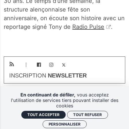
30 ans. Le temps d'une semaine, la
structure alençonnaise fête son
anniversaire, on écoute son histoire avec un
reportage signé Tony de
Radio Pulse
.
INSCRIPTION
NEWSLETTER
En continuant de défiler,
vous acceptez
Plan du site
Mentions légales
l'utilisation de services tiers pouvant installer des
cookies
Gestion des cookies
TOUT ACCEPTER
TOUT REFUSER
Politique de confidentialité
PERSONNALISER