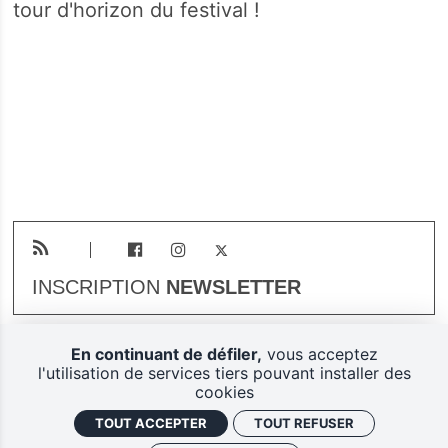
tour d'horizon du festival !
INSCRIPTION
NEWSLETTER
En continuant de défiler,
vous acceptez
Plan du site
Mentions légales
l'utilisation de services tiers pouvant installer des
cookies
Gestion des cookies
TOUT ACCEPTER
TOUT REFUSER
Politique de confidentialité