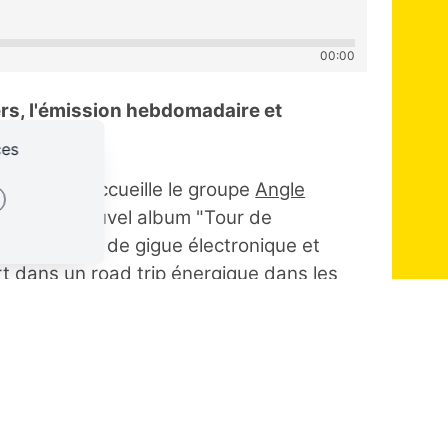
00:00
rs, l'émission hebdomadaire et
rarock !
ces
dio Activ'
accueille le groupe
Angle
r de leur nouvel album "Tour de
 entêtants, de gigue électronique et
t dans un road trip énergique dans les
d'univers avec
Jahen
et son album "The
death of Jahen Oarsman", qui mêle les
s à la Brit pop, sur des sonorités alt
 micro de Sébastien de la
Radio 666
.
ec un live d'Agathe Plaisance à Canal