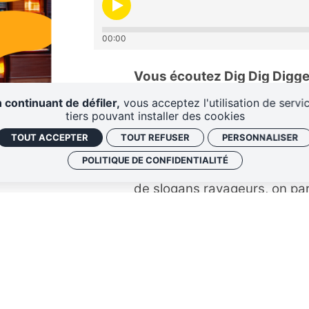
00:00
Vous écoutez Dig Dig Digge
collaborative des radios Fe
 continuant de défiler,
vous acceptez l'utilisation de servi
tiers pouvant installer des cookies
Cette semaine Marcus de
Ra
TOUT ACCEPTER
TOUT REFUSER
PERSONNALISER
Mort & Clignotant
pour parle
POLITIQUE DE CONFIDENTIALITÉ
France". Sur fond de pop-ups
de slogans ravageurs, on par
villes de France. On change 
adventurous life and faked 
grands espaces nord américain
folk et lofi. Découvrez le au
On clôture cette émission av