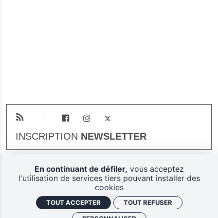
INSCRIPTION
NEWSLETTER
En continuant de défiler,
vous acceptez
Plan du site
Mentions légales
l'utilisation de services tiers pouvant installer des
cookies
Gestion des cookies
TOUT ACCEPTER
TOUT REFUSER
Politique de confidentialité