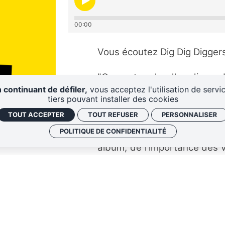
00:00
Vous écoutez Dig Dig Diggers
"On peut parler d'un disque b
 continuant de défiler,
vous acceptez l'utilisation de servi
aiment mélanger tous les styl
tiers pouvant installer des cookies
son : découvrez l'univers s
TOUT ACCEPTER
TOUT REFUSER
PERSONNALISER
Femme dans cette intervie
POLITIQUE DE CONFIDENTIALITÉ
parlé de la signification 
album, de l'importance des v
de leur projet de film.
"J'ai l'impression qu'on s'
que dans une bamboche". Tu
"Astrale Nouba" et dans 