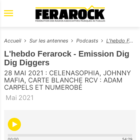
Aller au contenu principal
Accueil
Sur les antennes
Podcasts
L'hebdo Ferarock - Emission Dig Dig Diggers
L'hebdo Ferarock - Emission Dig
Dig Diggers
28 MAI 2021 : CELENASOPHIA, JOHNNY
MAFIA, CARTE BLANCHE RCV : ADAM
CARPELS ET NUMEROBÉ
Mai
2021
00:00
54:29