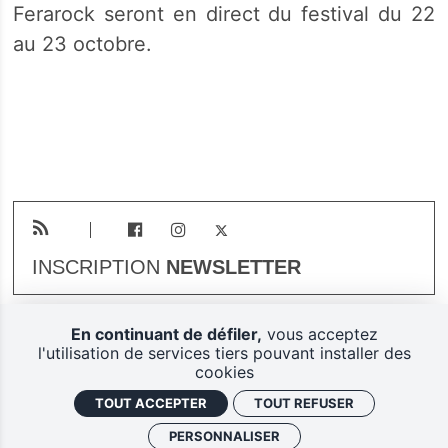
Ferarock seront en direct du festival du 22
au 23 octobre.
INSCRIPTION
NEWSLETTER
En continuant de défiler,
vous acceptez
Plan du site
Mentions légales
l'utilisation de services tiers pouvant installer des
cookies
Gestion des cookies
TOUT ACCEPTER
TOUT REFUSER
Politique de confidentialité
PERSONNALISER