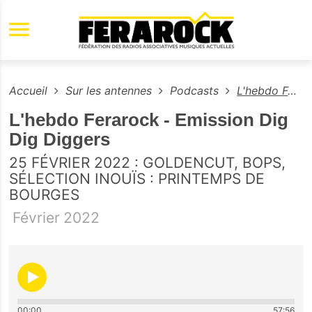
Aller au contenu principal
Accueil
Sur les antennes
Podcasts
L'hebdo Ferarock - Emission Dig Dig Diggers
L'hebdo Ferarock - Emission Dig
Dig Diggers
25 FÉVRIER 2022 : GOLDENCUT, BOPS,
SÉLECTION INOUÏS : PRINTEMPS DE
BOURGES
Février
2022
00:00
57:56