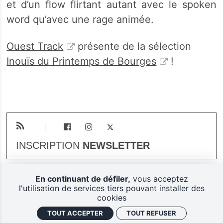
et d’un flow flirtant autant avec le spoken
word qu’avec une rage animée.
Ouest Track
présente de la sélection
Inouïs du Printemps de Bourges
!
INSCRIPTION
NEWSLETTER
En continuant de défiler,
vous acceptez
Plan du site
Mentions légales
l'utilisation de services tiers pouvant installer des
cookies
Gestion des cookies
TOUT ACCEPTER
TOUT REFUSER
Politique de confidentialité