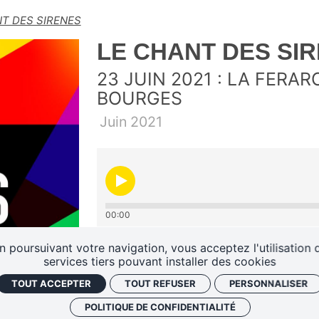
T DES SIRENES
LE CHANT DES SI
23 JUIN 2021 : LA FERA
BOURGES
Juin
2021
00:00
n poursuivant votre navigation, vous acceptez l'utilisation 
Écoutez ou ré-écoutez l'émi
services tiers pouvant installer des cookies
des Sirènes" en direct du P
TOUT ACCEPTER
TOUT REFUSER
PERSONNALISER
23 juin avec les interviews de
POLITIQUE DE CONFIDENTIALITÉ
Les iNOUïS du Printemps de