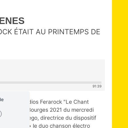
RENES
ROCK ÉTAIT AU PRINTEMPS DE
91:39
de
ssion des radios Ferarock "Le Chant
rintemps de Bourges 2021 du mercredi
 : Rita Sa Rego, directrice du dispositif
 Bourges
• le duo chanson électro