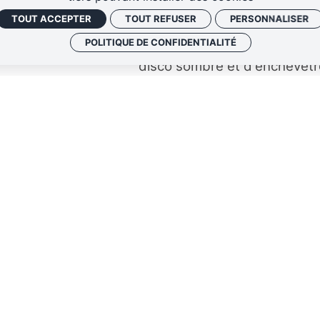
MS10. En mélangeant tout ça
TOUT ACCEPTER
TOUT REFUSER
PERSONNALISER
Lieffroy a réussi à en tirer
POLITIQUE DE CONFIDENTIALITÉ
imaginaire à la série allema
disco sombre et d'enchevêt
Découvrez dans un deuxième
déliques qui rencontrent des
mélange parfait aux riffs de
dansantes. Le troisième alb
réponse dystopique et psyc
Octopus à un monde qui va d
avoir abandonné l'espoir de 
Fréquence Mutine
vous fai
interview !
Pour clôturer le magazine d
rencontre Richard Gauvin pou