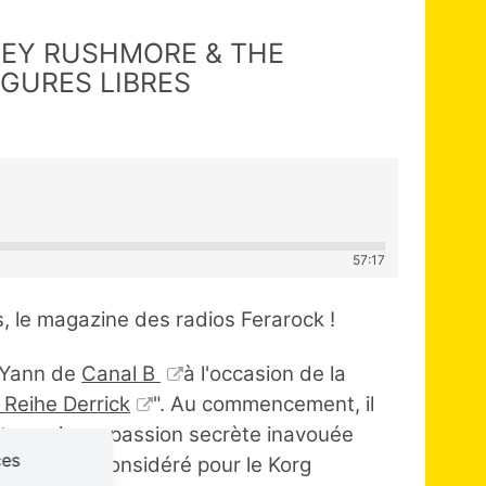
VEY RUSHMORE & THE
GURES LIBRES
57:17
, le magazine des radios Ferarock !
 Yann de
Canal B
à l'occasion de la
 Reihe Derrick
". Au commencement, il
ait aussi une passion secrète inavouée
ces
un amour inconsidéré pour le Korg