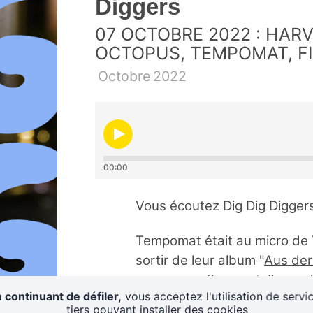
Diggers
07 OCTOBRE 2022 : HAR
OCTOPUS, TEMPOMAT, FI
Octobre
2022
00:00
Vous écoutez Dig Dig Diggers
Tempomat était au micro de
sortir de leur album "
Aus der
y eu un confinement. Il y av
 continuant de défiler,
vous acceptez l'utilisation de servi
pour l'inspecteur Derrick et 
tiers pouvant installer des cookies