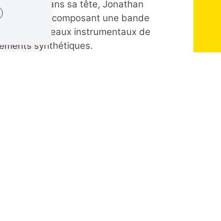
 très fort dans sa tête, Jonathan
 dix morceaux, composant une bande
nde. Dix morceaux instrumentaux de
rements synthétiques.
 temps des guitares fuzz psyché-
 sons clairs et mélancoliques pour un
 guitare déformés et aux percussions
um "
Freedomspacecake
", est la
hédélique de Harvey Rushmore & the
e catastrophe en catastrophe, sans
quelque chose de meilleur. Cédric de
t découvrir ce groupe le temps d'une
e cette semaine, Lucas de
Beaub FM
r parler de l'association Figures