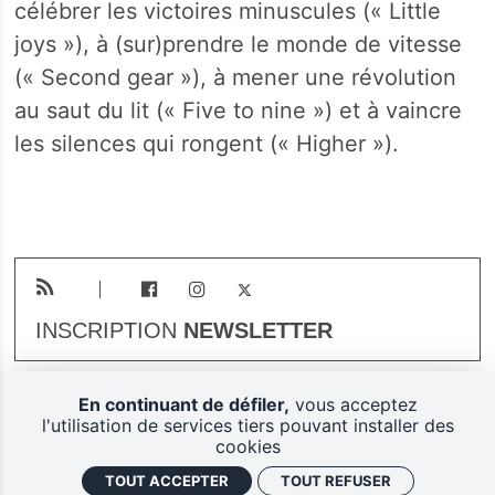
célébrer les victoires minuscules (« Little
joys »), à (sur)prendre le monde de vitesse
(« Second gear »), à mener une révolution
au saut du lit (« Five to nine ») et à vaincre
les silences qui rongent (« Higher »).
INSCRIPTION
NEWSLETTER
En continuant de défiler,
vous acceptez
Plan du site
Mentions légales
l'utilisation de services tiers pouvant installer des
cookies
Gestion des cookies
TOUT ACCEPTER
TOUT REFUSER
Politique de confidentialité