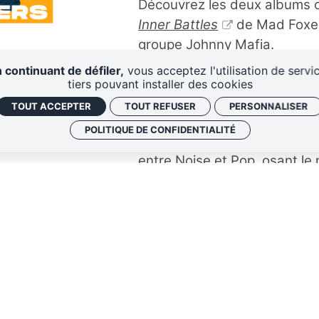
Découvrez les deux albums ch
Inner Battles
de Mad Foxe
groupe Johnny Mafia.
 continuant de défiler,
vous acceptez l'utilisation de servi
Henri de
Jet FM
a reçu Luc
tiers pouvant installer des cookies
Foxes. Quand des amoureux 
TOUT ACCEPTER
TOUT REFUSER
PERSONNALISER
cherchent à développer de no
POLITIQUE DE CONFIDENTIALITÉ
album surprenant et complet
entre Noise et Pop, osant le
années 80, comme si Elton Jo
Talbot.
C'est Jordane de
Radio Még
recevant Enzo et William du
groupe de rock français, est
explosif. Fondé par quatre l
rapidement taillé une réputa