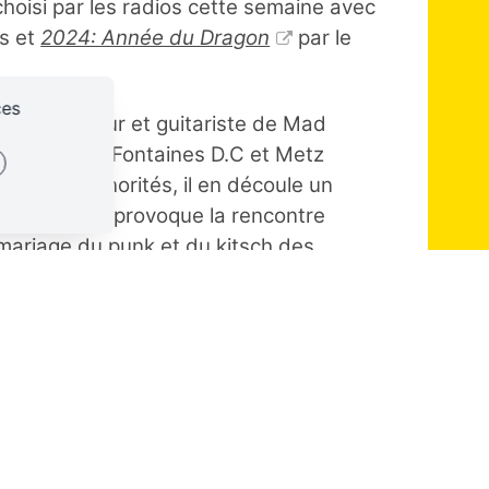
oisi par les radios cette semaine avec
s et
2024: Année du Dragon
par le
ces
as, chanteur et guitariste de Mad
de Shame, Fontaines D.C et Metz
uvelles sonorités, il en découle un
. Le groupe provoque la rencontre
 mariage du punk et du kitsch des
hn allait boire un café avec Joe
a
qui poursuit cette émission en
 groupe Johnny Mafia. L'incandescent
 de retour avec un nouvel album
ycéens à Sens, Johnny Mafia s'est
tion inébranlable en tant que bête de