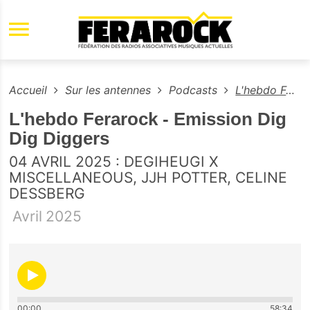
Aller au contenu principal
Accueil
Sur les antennes
Podcasts
L'hebdo Ferarock - Emission Dig Dig Diggers
L'hebdo Ferarock - Emission Dig
Dig Diggers
04 AVRIL 2025 : DEGIHEUGI X
MISCELLANEOUS, JJH POTTER, CELINE
DESSBERG
Avril
2025
00:00
58:34