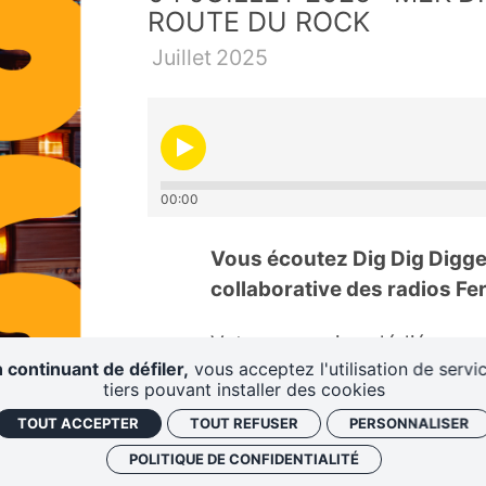
ROUTE DU ROCK
Juillet
2025
00:00
Vous écoutez Dig Dig Digge
collaborative des radios Fe
Votre magasine dédié aux dé
 continuant de défiler,
vous acceptez l'utilisation de servi
semaine la crème de la crè
tiers pouvant installer des cookies
Bruxelles. Saint-Malo pour le
TOUT ACCEPTER
TOUT REFUSER
PERSONNALISER
climat de l'indépendance
POLITIQUE DE CONFIDENTIALITÉ
présente en fin d'émission.