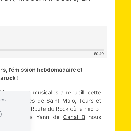
59:40
rs, l'émission hebdomadaire et
rarock !
couvertes musicales a recueilli cette
ces
me des villes de Saint-Malo, Tours et
 festival
La Route du Rock
où le micro-
 perdure, que Yann de
Canal B
nous