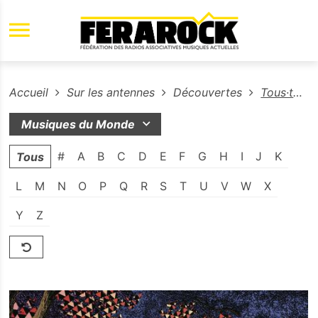
Aller au contenu principal
Accueil
Sur les antennes
Découvertes
Tous·tes les artistes soutenus
Musiques du Monde
#
A
B
C
D
E
F
G
H
I
J
K
Tous
L
M
N
O
P
Q
R
S
T
U
V
W
X
mettre
Y
Z