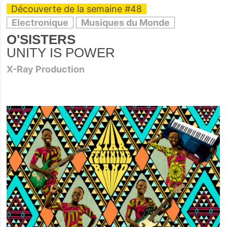
Découverte de la semaine #48
Electronique
Musiques du Monde
O'SISTERS
UNITY IS POWER
X-Ray Production