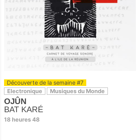
Découverte de la semaine #7
Electronique
Musiques du Monde
OJÛN
BAT KARÉ
18 heures 48